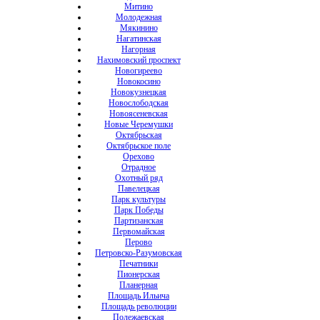
Митино
Молодежная
Мякинино
Нагатинская
Нагорная
Нахимовский проспект
Новогиреево
Новокосино
Новокузнецкая
Новослободская
Новоясеневская
Новые Черемушки
Октябрьская
Октябрьское поле
Орехово
Отрадное
Охотный ряд
Павелецкая
Парк культуры
Парк Победы
Партизанская
Первомайская
Перово
Петровско-Разумовская
Печатники
Пионерская
Планерная
Площадь Ильича
Площадь революции
Полежаевская