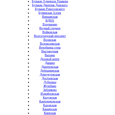
Бульвар Адмирала Ушакова
Бульвар Дмитрия Донского
Бульвар Рокоссовского
Бунинская Аллея
Варшавская
ВДНХ
Владыкино
Водный стадион
Войковская
Волгоградский проспект
Волжская
Волоколамская
Воробьевы горы
Выставочная
Выхино
Деловой центр
Динамо
Дмитровская
Добрынинская
Домодедовская
Достоевская
Дубровка
Жулебино
Зябликово
Измайловская
Калужская
Кантемировская
Каховская
Каширская
Киевская