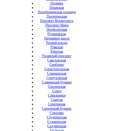
Полянка
Пражская
Преображенская площадь
Пролетарская
Проспект Вернадского
Проспект Мира
Профсоюзная
Пушкинская
Пятницкое шоссе
Речной вокзал
Рижская
Римская
Рязанский проспект
Савеловская
Свиблово
Севастопольская
Семеновская
Серпуховская
Славянский бульвар
Смоленская
Сокол
Сокольники
Спартак
Спортивная
Сретенский бульвар
Строгино
Студенческая
Сухаревская
Сходненская
Таганская