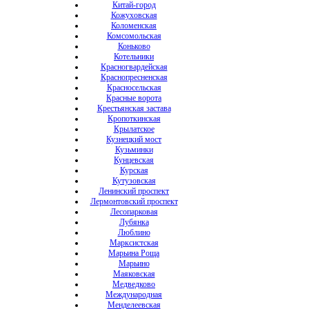
Китай-город
Кожуховская
Коломенская
Комсомольская
Коньково
Котельники
Красногвардейская
Краснопресненская
Красносельская
Красные ворота
Крестьянская застава
Кропоткинская
Крылатское
Кузнецкий мост
Кузьминки
Кунцевская
Курская
Кутузовская
Ленинский проспект
Лермонтовский проспект
Лесопарковая
Лубянка
Люблино
Марксистская
Марьина Роща
Марьино
Маяковская
Медведково
Международная
Менделеевская