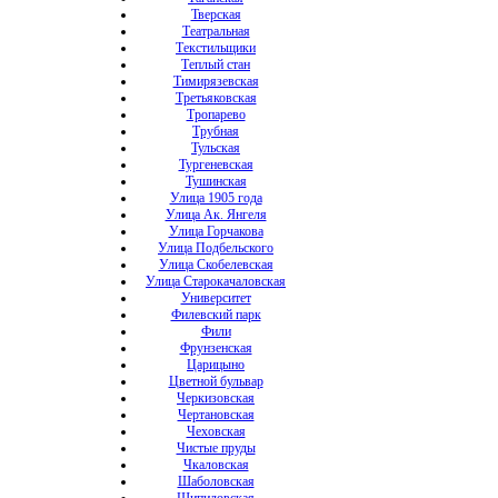
Тверская
Театральная
Текстильщики
Теплый стан
Тимирязевская
Третьяковская
Тропарево
Трубная
Тульская
Тургеневская
Тушинская
Улица 1905 года
Улица Ак. Янгеля
Улица Горчакова
Улица Подбельского
Улица Скобелевская
Улица Старокачаловская
Университет
Филевский парк
Фили
Фрунзенская
Царицыно
Цветной бульвар
Черкизовская
Чертановская
Чеховская
Чистые пруды
Чкаловская
Шаболовская