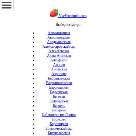
VseProstitutki.com
Выберите метро
Авиамоторная
Автозаводская
Академическая
Александровский сад
Алексеевская
Алма-Атинская
Алтуфьево
Аннино
Арбатская
Аэропорт
Бабушкинская
Багратионовская
Баррикадная
Бауманская
Беговая
Белорусская
Беляево
Бибирево
Библиотека им.Ленина
Борисово
Боровицкая
Ботанический сад
Братиславская