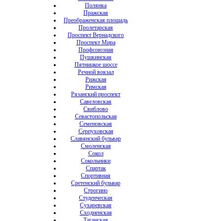
Полянка
Пражская
Преображенская площадь
Пролетарская
Проспект Вернадского
Проспект Мира
Профсоюзная
Пушкинская
Пятницкое шоссе
Речной вокзал
Рижская
Римская
Рязанский проспект
Савеловская
Свиблово
Севастопольская
Семеновская
Серпуховская
Славянский бульвар
Смоленская
Сокол
Сокольники
Спартак
Спортивная
Сретенский бульвар
Строгино
Студенческая
Сухаревская
Сходненская
Таганская