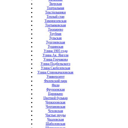
Тверская
Театральная
Текстильщики
Теплый стан
Тимирязевская
Третьяковская
Тропарево
Трубная
Тульская
Тургеневская
Тушинская
Улица 1905 года
Улица Ак. Янгеля
Улица Горчакова
Улица Подбельского
Улица Скобелевская
Улица Старокачаловская
Университет
Филевский парк
Фили
Фрунзенская
Царицыно
Цветной бульвар
Черкизовская
Чертановская
Чеховская
Чистые пруды
Чкаловская
Шаболовская