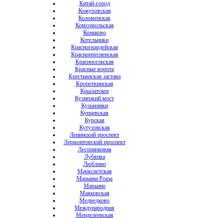
Китай-город
Кожуховская
Коломенская
Комсомольская
Коньково
Котельники
Красногвардейская
Краснопресненская
Красносельская
Красные ворота
Крестьянская застава
Кропоткинская
Крылатское
Кузнецкий мост
Кузьминки
Кунцевская
Курская
Кутузовская
Ленинский проспект
Лермонтовский проспект
Лесопарковая
Лубянка
Люблино
Марксистская
Марьина Роща
Марьино
Маяковская
Медведково
Международная
Менделеевская