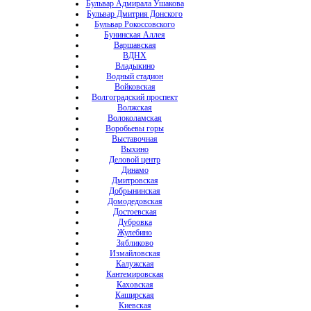
Бульвар Адмирала Ушакова
Бульвар Дмитрия Донского
Бульвар Рокоссовского
Бунинская Аллея
Варшавская
ВДНХ
Владыкино
Водный стадион
Войковская
Волгоградский проспект
Волжская
Волоколамская
Воробьевы горы
Выставочная
Выхино
Деловой центр
Динамо
Дмитровская
Добрынинская
Домодедовская
Достоевская
Дубровка
Жулебино
Зябликово
Измайловская
Калужская
Кантемировская
Каховская
Каширская
Киевская