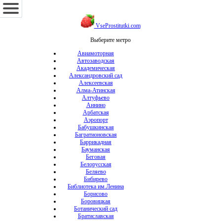
VseProstitutki.com
Выберите метро
Авиамоторная
Автозаводская
Академическая
Александровский сад
Алексеевская
Алма-Атинская
Алтуфьево
Аннино
Арбатская
Аэропорт
Бабушкинская
Багратионовская
Баррикадная
Бауманская
Беговая
Белорусская
Беляево
Бибирево
Библиотека им.Ленина
Борисово
Боровицкая
Ботанический сад
Братиславская