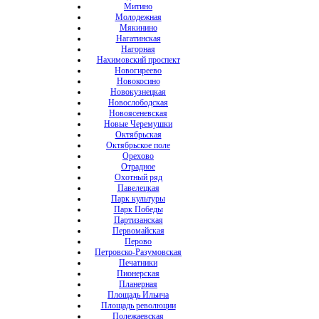
Митино
Молодежная
Мякинино
Нагатинская
Нагорная
Нахимовский проспект
Новогиреево
Новокосино
Новокузнецкая
Новослободская
Новоясеневская
Новые Черемушки
Октябрьская
Октябрьское поле
Орехово
Отрадное
Охотный ряд
Павелецкая
Парк культуры
Парк Победы
Партизанская
Первомайская
Перово
Петровско-Разумовская
Печатники
Пионерская
Планерная
Площадь Ильича
Площадь революции
Полежаевская